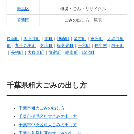
美浜区
環境・ごみ・リサイクル
若葉区
ごみの出し方一覧表
長南町
｜
酒々井町
｜
栄町
｜
神崎町
｜
多古町
｜
東庄町
｜
大網白里
町
｜
九十九里町
｜
芝山町
｜
横芝光町
｜
一宮町
｜
長生村
｜
白子町
｜
長柄町
｜
大多喜町
｜
御宿町
｜
鋸南町
｜
睦沢町
千葉県粗大ごみの出し方
千葉市粗大ごみの出し方
千葉市稲毛区粗大ごみの出し方
千葉市中央区粗大ごみの出し方
千葉市花見川区粗大ごみの出し方