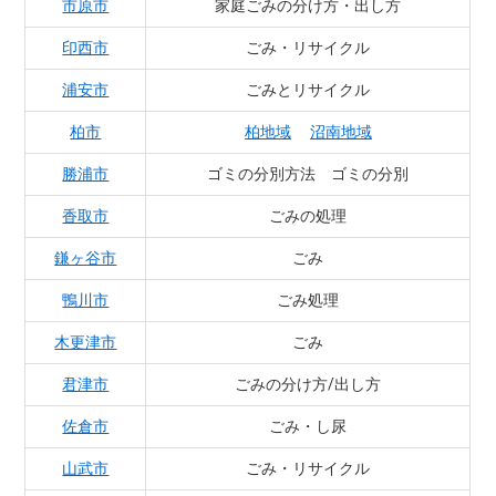
市原市
家庭ごみの分け方・出し方
印西市
ごみ・リサイクル
浦安市
ごみとリサイクル
柏市
柏地域
沼南地域
勝浦市
ゴミの分別方法 ゴミの分別
香取市
ごみの処理
鎌ヶ谷市
ごみ
鴨川市
ごみ処理
木更津市
ごみ
君津市
ごみの分け方/出し方
佐倉市
ごみ・し尿
山武市
ごみ・リサイクル