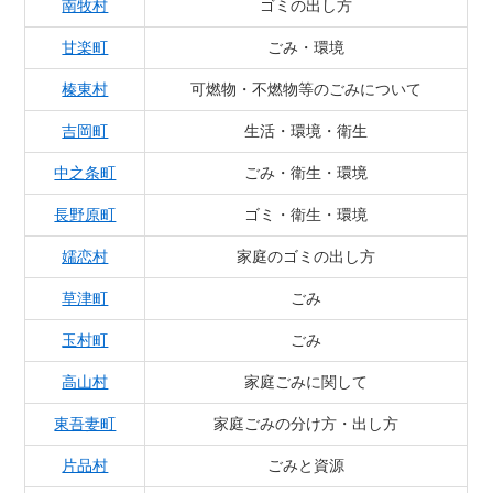
南牧村
ゴミの出し方
甘楽町
ごみ・環境
榛東村
可燃物・不燃物等のごみについて
吉岡町
生活・環境・衛生
中之条町
ごみ・衛生・環境
長野原町
ゴミ・衛生・環境
嬬恋村
家庭のゴミの出し方
草津町
ごみ
玉村町
ごみ
高山村
家庭ごみに関して
東吾妻町
家庭ごみの分け方・出し方
片品村
ごみと資源