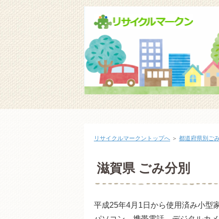
リサイクルマークントップへ
＞
都道府県別ご
滋賀県 ごみ分別
平成25年4月1日から使用済み小
パソコン、携帯電話、デジタルカメ