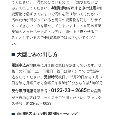
てください。・汚れのひどいものは、「燃やせないご
み」で出してください。
4種資源物を出すときの注意
4種
資源物は必ず水ですすいで汚れを取り除いてください・
汚れた物が混ざっていると周りの資源物を汚し、リサイ
クルできないごみを増やしてしまいます。・在宅医療廃
棄物の入ったペットボトル等は、衛生上「燃やせるご
み」としているので4種資源物では出さないでくださ
い。
大型ごみの出し方
電話申込み
地区毎に月１回収集日が決まっています。収
集日の2日前（土・日曜日・祝日は除く）までに電話申
込をしてください。
受付時間
祝日、12月29日から１月３
日を除く月曜日から金曜日午前8時30分から午後5時00分
0123-23－2685
受付専用電話
電話番号：
耳や言葉
が不自由な方はファックスをご利用ください。ファック
ス番号：0123-26－0023
使用済み小型家電について