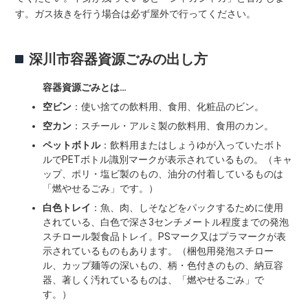
す。ガス抜きを行う場合は必ず屋外で行ってください。
深川市容器資源ごみの出し方
容器資源ごみとは…
空ビン
：使い捨ての飲料用、食用、化粧品のビン。
空カン
：スチール・アルミ製の飲料用、食用のカン。
ペットボトル
：飲料用またはしょうゆが入っていたボト
ルでPETボトル識別マークが表示されているもの。（キャ
ップ、ポリ・塩ビ製のもの、油分の付着しているものは
「燃やせるごみ」です。）
白色トレイ
：魚、肉、しそなどをパックするために使用
されている、白色で深さ3センチメートル程度までの発泡
スチロール製食品トレイ。PSマーク又はプラマークが表
示されているものもあります。（梱包用発泡スチロー
ル、カップ麺等の深いもの、柄・色付きのもの、納豆容
器、著しく汚れているものは、「燃やせるごみ」で
す。）