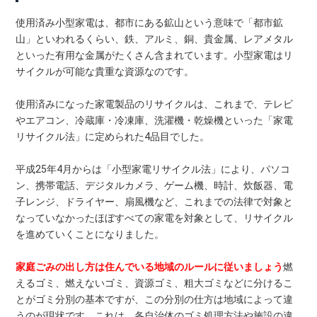
使用済み小型家電は、都市にある鉱山という意味で「都市鉱
山」といわれるくらい、鉄、アルミ、銅、貴金属、レアメタル
といった有用な金属がたくさん含まれています。小型家電はリ
サイクルが可能な貴重な資源なのです。
使用済みになった家電製品のリサイクルは、これまで、テレビ
やエアコン、冷蔵庫・冷凍庫、洗濯機・乾燥機といった「家電
リサイクル法」に定められた4品目でした。
平成25年4月からは「小型家電リサイクル法」により、パソコ
ン、携帯電話、デジタルカメラ、ゲーム機、時計、炊飯器、電
子レンジ、ドライヤー、扇風機など、これまでの法律で対象と
なっていなかったほぼすべての家電を対象として、リサイクル
を進めていくことになりました。
家庭ごみの出し方は住んでいる地域のルールに従いましょう
燃
えるゴミ、燃えないゴミ、資源ゴミ、粗大ゴミなどに分けるこ
とがゴミ分別の基本ですが、この分別の仕方は地域によって違
うのが現状です。これは、各自治体のゴミ処理方法や施設の違