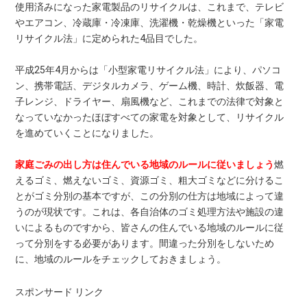
使用済みになった家電製品のリサイクルは、これまで、テレビ
やエアコン、冷蔵庫・冷凍庫、洗濯機・乾燥機といった「家電
リサイクル法」に定められた4品目でした。
平成25年4月からは「小型家電リサイクル法」により、パソコ
ン、携帯電話、デジタルカメラ、ゲーム機、時計、炊飯器、電
子レンジ、ドライヤー、扇風機など、これまでの法律で対象と
なっていなかったほぼすべての家電を対象として、リサイクル
を進めていくことになりました。
家庭ごみの出し方は住んでいる地域のルールに従いましょう
燃
えるゴミ、燃えないゴミ、資源ゴミ、粗大ゴミなどに分けるこ
とがゴミ分別の基本ですが、この分別の仕方は地域によって違
うのが現状です。これは、各自治体のゴミ処理方法や施設の違
いによるものですから、皆さんの住んでいる地域のルールに従
って分別をする必要があります。間違った分別をしないため
に、地域のルールをチェックしておきましょう。
スポンサード リンク