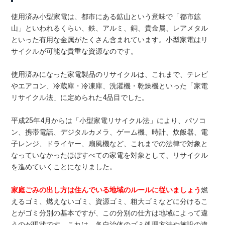
使用済み小型家電は、都市にある鉱山という意味で「都市鉱
山」といわれるくらい、鉄、アルミ、銅、貴金属、レアメタル
といった有用な金属がたくさん含まれています。小型家電はリ
サイクルが可能な貴重な資源なのです。
使用済みになった家電製品のリサイクルは、これまで、テレビ
やエアコン、冷蔵庫・冷凍庫、洗濯機・乾燥機といった「家電
リサイクル法」に定められた4品目でした。
平成25年4月からは「小型家電リサイクル法」により、パソコ
ン、携帯電話、デジタルカメラ、ゲーム機、時計、炊飯器、電
子レンジ、ドライヤー、扇風機など、これまでの法律で対象と
なっていなかったほぼすべての家電を対象として、リサイクル
を進めていくことになりました。
家庭ごみの出し方は住んでいる地域のルールに従いましょう
燃
えるゴミ、燃えないゴミ、資源ゴミ、粗大ゴミなどに分けるこ
とがゴミ分別の基本ですが、この分別の仕方は地域によって違
うのが現状です。これは、各自治体のゴミ処理方法や施設の違