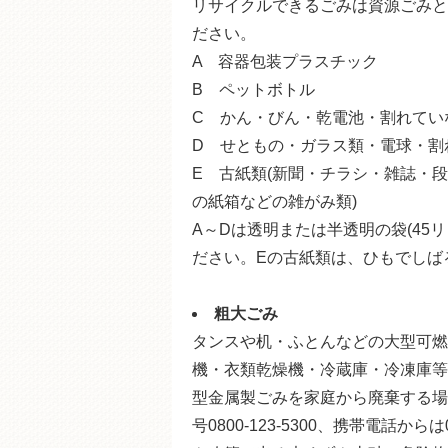
リサイクルできるごみは資源ごみと
ださい。
A 容器包装プラスチック
B ペットボトル
C かん・びん・乾電池・割れてい
D せともの・ガラス類・電球・割
E 古紙類(新聞・チラシ・雑誌・
の紙箱などの雑がみ類)
A～Dは透明または半透明の袋(45
ださい。Eの古紙類は、ひもでしば
粗大ごみ
タンスや机・ふとんなどの大型可燃
機・衣類乾燥機・冷蔵庫・冷凍庫等
型金属製ごみを家庭から廃棄する場
号0800-123-5300、携帯電話か