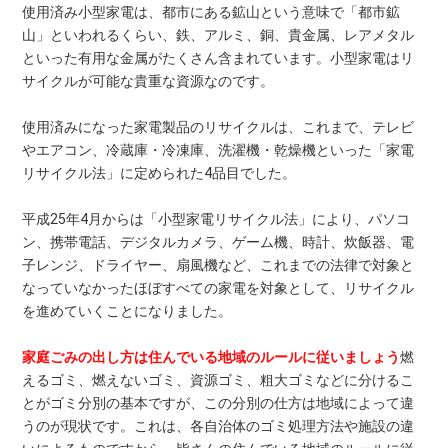
使用済み小型家電は、都市にある鉱山という意味で「都市鉱
山」といわれるくらい、鉄、アルミ、銅、貴金属、レアメタル
といった有用な金属がたくさん含まれています。小型家電はリ
サイクルが可能な貴重な資源なのです。
使用済みになった家電製品のリサイクルは、これまで、テレビ
やエアコン、冷蔵庫・冷凍庫、洗濯機・乾燥機といった「家電
リサイクル法」に定められた4品目でした。
平成25年4月からは「小型家電リサイクル法」により、パソコ
ン、携帯電話、デジタルカメラ、ゲーム機、時計、炊飯器、電
子レンジ、ドライヤー、扇風機など、これまでの法律で対象と
なっていなかったほぼすべての家電を対象として、リサイクル
を進めていくことになりました。
家庭ごみの出し方は住んでいる地域のルールに従いましょう
燃
えるゴミ、燃えないゴミ、資源ゴミ、粗大ゴミなどに分けるこ
とがゴミ分別の基本ですが、この分別の仕方は地域によって違
うのが現状です。これは、各自治体のゴミ処理方法や施設の違