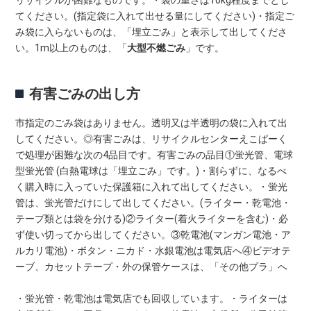
てください。(指定袋に入れて出せる量にしてください)・指定ご
み袋に入らないものは、「埋立ごみ」と表示して出してくださ
い。1m以上のものは、「
大型不燃ごみ
」です。
有害ごみの出し方
市指定のごみ袋はありません。透明又は半透明の袋に入れて出
してください。◎有害ごみは、リサイクルセンターえこぱーく
で処理が困難な次の4品目です。有害ごみの品目①蛍光管、電球
型蛍光管 (白熱電球は「埋立ごみ」です。)・割らずに、なるべ
く購入時に入っていた保護箱に入れて出してください。・蛍光
管は、蛍光管だけにして出してください。(ライター・乾電池・
テープ類とは袋を分ける)②ライター(着火ライターを含む)・必
ず使い切ってから出してください。③乾電池(マンガン電池・ア
ルカリ電池)・ボタン・ニカド・水銀電池は電気店へ④ビデオテ
ーブ、カセットテープ・外の保管ケースは、「その他プラ」へ
・蛍光管・乾電池は電気店でも回収しています。・ライターは