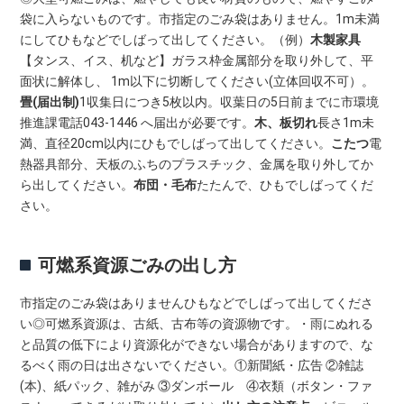
袋に入らないものです。市指定のごみ袋はありません。1m未満
にしてひもなどでしばって出してください。（例）
木製家具
【タンス、イス、机など】ガラス枠金属部分を取り外して、平
面状に解体し、 1m以下に切断してください(立体回収不可）。
畳(届出制)
1収集日につき5枚以内。収葉日の5日前までに市環境
推進課電話043-1446 へ届出が必要です。
木、板切れ
長さ1m未
満、直径20cm以内にひもでしばって出してください。
こたつ
電
熱器具部分、天板のふちのプラスチック、金属を取り外してか
ら出してください。
布団・毛布
たたんで、ひもでしばってくだ
さい。
可燃系資源ごみの出し方
市指定のごみ袋はありませんひもなどでしばって出してくださ
い◎可燃系資源は、古紙、古布等の資源物です。・雨にぬれる
と品質の低下により資源化ができない場合がありますので、な
るべく雨の日は出さないでください。①新聞紙・広告 ②雑誌
(本)、紙パック、雑がみ ③ダンボール ④衣類（ボタン・ファ