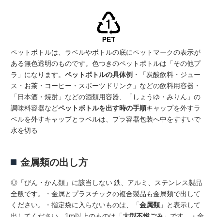
ペットボトルは、ラベルやボトルの底にペットマークの表示が
ある無色透明のものです。色つきのペットポトルは「その他プ
ラ」になります。
ペットボトルの具体例
・「炭酸飲料・ジュー
ス・お茶・コーヒー・スポーツドリンク」などの飲料用容器・
「日本酒・焼酎」などの酒類用容器、「しょうゆ・みりん」の
調味料容器など
ペットボトルを出す時の手順
キャップを外すラ
ベルを外すキャップとラベルは、プラ容器包装へ中をすすいで
水を切る
金属類の出し方
◎「びん・かん類」に該当しない 鉄、アルミ、ステンレス製品
全般です。・金属とプラスチックの複合製品も金属類で出して
ください。・指定袋に入らないものは、「
金属類
」と表示して
出してください。1m以上のものは「
大型不燃ごみ
」です。・金