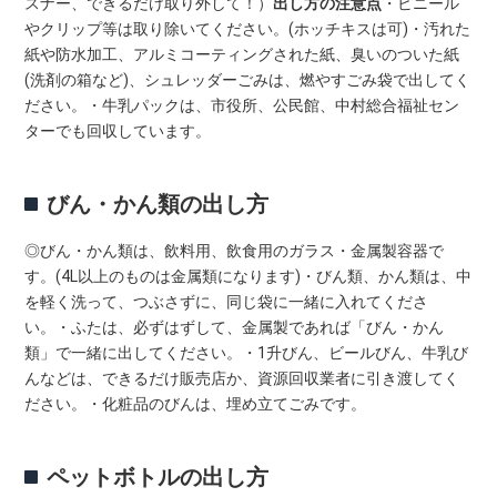
スナー、できるだけ取り外して！）
出し方の注意点
・ビニール
やクリップ等は取り除いてください。(ホッチキスは可)・汚れた
紙や防水加工、アルミコーティングされた紙、臭いのついた紙
(洗剤の箱など)、シュレッダーごみは、燃やすごみ袋で出してく
ださい。・牛乳パックは、市役所、公民館、中村総合福祉セン
ターでも回収しています。
びん・かん類の出し方
◎びん・かん類は、飲料用、飲食用のガラス・金属製容器で
す。(4L以上のものは金属類になります)・びん類、かん類は、中
を軽く洗って、つぶさずに、同じ袋に一緒に入れてくださ
い。・ふたは、必ずはずして、金属製であれば「びん・かん
類」で一緒に出してください。・1升びん、ビールびん、牛乳び
んなどは、できるだけ販売店か、資源回収業者に引き渡してく
ださい。・化粧品のびんは、埋め立てごみです。
ペットボトルの出し方