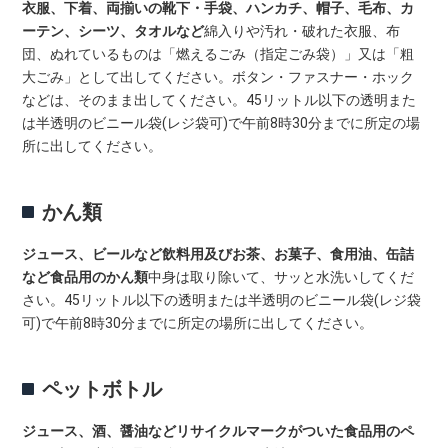
衣服、下着、両揃いの靴下・手袋、ハンカチ、帽子、毛布、カ
ーテン、シーツ、タオルなど
綿入りや汚れ・破れた衣服、布
団、ぬれているものは「燃えるごみ（指定ごみ袋）」又は「粗
大ごみ」として出してください。ボタン・ファスナー・ホック
などは、そのまま出してください。45リットル以下の透明また
は半透明のビニール袋(レジ袋可)で午前8時30分までに所定の場
所に出してください。
かん類
ジュース、ビールなど飲料用及びお茶、お菓子、食用油、缶詰
など食品用のかん類
中身は取り除いて、サッと水洗いしてくだ
さい。45リットル以下の透明または半透明のビニール袋(レジ袋
可)で午前8時30分までに所定の場所に出してください。
ペットボトル
ジュース、酒、醤油などリサイクルマークがついた食品用のペ