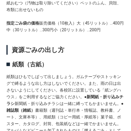
紙おむつ（汚物は取り除いてください）ペットのふん、貝殻、
布類に出せないもの
指定ごみ袋の価格
販売価格（10枚入）大（45リットル）…400円
中（30リットル）…300円小（20リットル）…200円
資源ごみの出し方
紙類（古紙）
紙類はひもでしばって出しましょう。ガムテープやストッキン
グで縛るような出し方はしないでください。また、雨の日は出
さないようにしてください。各校区に設置している「紙ングハ
ウス」をご利用するなどご協力ください。
●新聞紙・折り込みチ
ラシ
新聞紙・折り込みチラシは一緒に縛ってもかまいません。
●
雑誌類（雑紙）
書籍類（週刊誌・単行本・情報誌、教科書、ノ
ート、文庫本等）、用紙類（コピー用紙・厚紙等）菓子箱、ポ
スター、カタログ、封筒、包装紙などは一緒でかまいません。
アルバムなどビニール加工されたものは「燃えるごみ」として