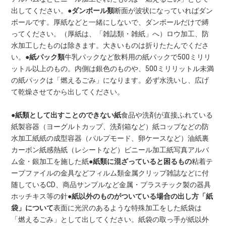
出してください。
●ダンボール類
断面が波状になっていればダン
ボールです。厚紙などと一緒にしないで、ダンボールだけで縛
ってください。（厚紙は、「雑誌類・雑紙」へ）ロウ加工、防
水加工したものは除きます。大きいものは折りたたんでくださ
い。
●紙パック類
牛乳パックなど飲料用の紙パックで500ミリリ
ットル以上のもの。内側は銀色のものや、500ミリリットル未満
の紙パックは「燃えるごみ」になります。必ず水洗いし、広げ
て乾燥させてから出してください。
●紙類として出すことのできない紙
食品や洗剤が直接ふれている
紙製容器（ヨーグルトカップ、洗剤箱など）紙コップなどの防
水加工紙紙の成型容器（パルプモード、卵ケースなど）油紙裏
カーボン紙感熱紙（レシートなど）ビニール加工紙写真アルバ
ム金・銀加工を施した紙
●紙類に混ざっていると困るもの
粘着テ
ープファイルの金具などフィルム類金属クリップ雑誌などに付
随しているCD、商品サンプルなど金属・プラスチック製の器具
ホッチキス等の針
●紙以外のものがついている場合の出し方
「紙
袋」について
表面に光沢のあるような特殊加工をした紙袋は
「燃えるごみ」として出してください。紙袋の取っ手が紙以外