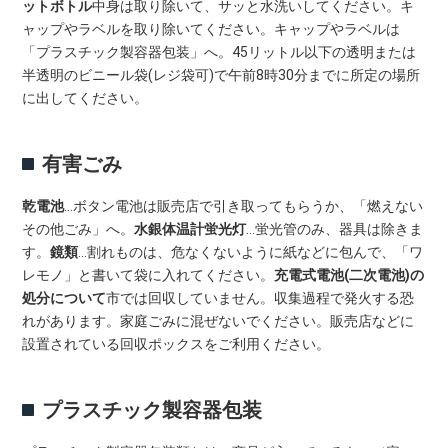
ットボトル
中身は取り除いて、サッと水洗いしてください。キ
ャップやラベルを取り除いてください。キャップやラベルは
「プラスチック製容器包装」へ。45リットル以下の透明または
半透明のビニール袋(レジ袋可)で午前8時30分までに所定の場所
に出してください。
有害ごみ
乾電池
…ボタン電池は販売店で引き取ってもらうか、「燃えない
その他ごみ」へ。
水銀体温計
蛍光灯
…蛍光管のみ、器具は除きま
す。
鏡類
…割れものは、危なくないように紙などに包んで、「ワ
レモノ」と書いて袋に入れてください。
充電式電池(二次電池)の
処分について
市では回収していません。収集過程で発火する恐
れがあります。家庭ごみに混ぜないでください。販売店などに
設置されている回収ポックスをご利用ください。
プラスチック製容器包装