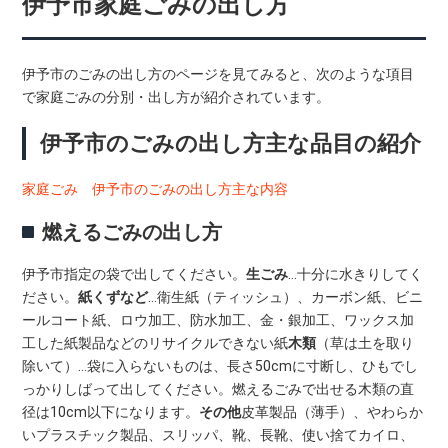
伊予市家庭ごみの出し方
伊予市のごみの出し方のページを見てみると、次のような項目
で家庭ごみの分別・出し方が紹介されています。
伊予市のごみの出し方主な品目の紹介
家庭ごみ 伊予市のごみの出し方主な内容
燃えるごみの出し方
伊予市指定の袋で出してください。
生ごみ
…十分に水きりしてく
ださい。
紙くずなど
…衛生紙（ティッシュ）、カーボン紙、ビニ
ールコート紙、ロウ加工、防水加工、金・銀加工、ワックス加
工した紙製品などのリサイクルできない紙
木類
（草は土を取り
除いて）…袋に入らないものは、長さ50cmに寸断し、ひもでし
っかりしばって出してください。燃えるごみで出せる木類の直
径は10cm以下になります。
その他
皮革製品（薄手）、やわらか
いプラスチック製品、スリッパ、靴、長靴、使い捨てカイロ、