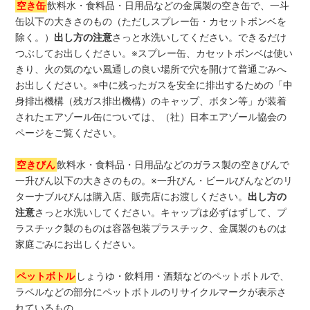
空き缶
飲料水・食料品・日用品などの金属製の空き缶で、一斗
缶以下の大きさのもの（ただしスプレー缶・カセットボンベを
除く。）
出し方の注意
さっと水洗いしてください。できるだけ
つぶしてお出しください。※スプレー缶、カセットボンベは使い
きり、火の気のない風通しの良い場所で穴を開けて普通ごみへ
お出しください。※中に残ったガスを安全に排出するための「中
身排出機構（残ガス排出機構）のキャップ、ボタン等」が装着
されたエアゾール缶については、（社）日本エアゾール協会の
ページをご覧ください。
空きびん
飲料水・食料品・日用品などのガラス製の空きびんで
一升びん以下の大きさのもの。※一升びん・ビールびんなどのリ
ターナブルびんは購入店、販売店にお渡しください。
出し方の
注意
さっと水洗いしてください。キャップは必ずはずして、プ
ラスチック製のものは容器包装プラスチック、金属製のものは
家庭ごみにお出しください。
ペットボトル
しょうゆ・飲料用・酒類などのペットボトルで、
ラベルなどの部分にペットボトルのリサイクルマークが表示さ
れているもの。