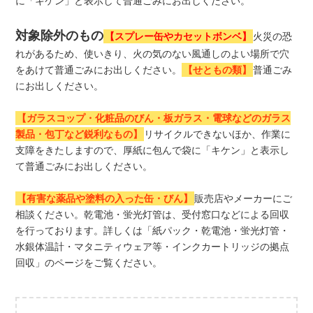
に「キケン」と表示して普通ごみにお出しください。
対象除外のもの
【スプレー缶やカセットボンベ】
火災の恐
れがあるため、使いきり、火の気のない風通しのよい場所で穴
をあけて普通ごみにお出しください。
【せともの類】
普通ごみ
にお出しください。
【ガラスコップ・化粧品のびん・板ガラス・電球などのガラス
製品・包丁など鋭利なもの】
リサイクルできないほか、作業に
支障をきたしますので、厚紙に包んで袋に「キケン」と表示し
て普通ごみにお出しください。
【有害な薬品や塗料の入った缶・びん】
販売店やメーカーにご
相談ください。乾電池・蛍光灯管は、受付窓口などによる回収
を行っております。詳しくは「紙パック・乾電池・蛍光灯管・
水銀体温計・マタニティウェア等・インクカートリッジの拠点
回収」のページをご覧ください。