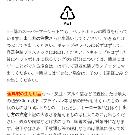
※一部のスーパーマーケットでも、ペットボトルの回収を行って
います。
出し方の注意
さっと水洗いしてください。できるだけ
つぶしてお出しください。キャップやラベルは必ずはずして、
容器包装プラスチックにお出しください。※キャップをはずした
後にペットボトルに残るリング状の部分については、簡単には
ずすことができる場合は、はずして容器包装プラスチックにお
出しください。※簡単にはずせない場合は、そのまま家庭ごみで
お出しください。
金属製の生活用品
なべ・灰皿・アルミ箔などで直径または最大
の辺が30cm以下（フライパン等は柄の部分を除く）のもの、棒
状のものは1m以下のもの。（ただし、ホーロー製品は除く）
出
し方の注意
上記の大きさを超えるものは粗大ごみにお出しくだ
さい。鉄線や銅線など線状のもの、家電製品は対象外になりま
す。包丁やはさみ、千枚通し等の鋭利なものは厚紙に包んで袋