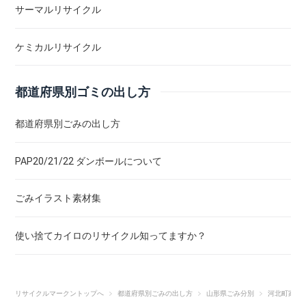
サーマルリサイクル
ケミカルリサイクル
都道府県別ゴミの出し方
都道府県別ごみの出し方
PAP20/21/22 ダンボールについて
ごみイラスト素材集
使い捨てカイロのリサイクル知ってますか？
リサイクルマークントップへ
都道府県別ごみの出し方
山形県ごみ分別
河北町家庭