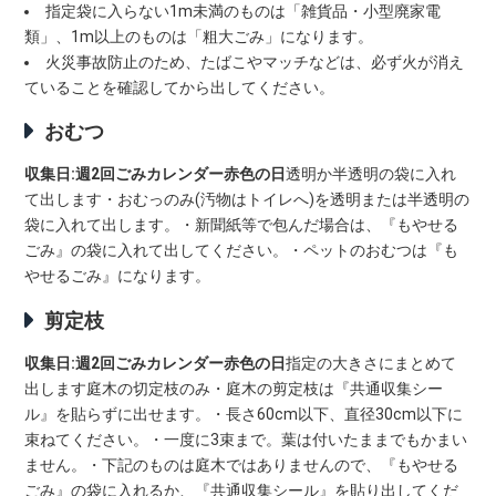
指定袋に入らない1m未満のものは「雑貨品・小型廃家電
類」、1m以上のものは「粗大ごみ」になります。
火災事故防止のため、たばこやマッチなどは、必ず火が消え
ていることを確認してから出してください。
おむつ
収集日:週2回ごみカレンダー赤色の日
透明か半透明の袋に入れ
て出します・おむっのみ(汚物はトイレへ)を透明または半透明の
袋に入れて出します。・新聞紙等で包んだ場合は、『もやせる
ごみ』の袋に入れて出してください。・ペットのおむつは『も
やせるごみ』になります。
剪定枝
収集日:週2回ごみカレンダー赤色の日
指定の大きさにまとめて
出します庭木の切定枝のみ・庭木の剪定枝は『共通収集シー
ル』を貼らずに出せます。・長さ60cm以下、直径30cm以下に
束ねてください。・一度に3束まで。葉は付いたままでもかまい
ません。・下記のものは庭木ではありませんので、『もやせる
ごみ』の袋に入れるか、『共通収集シール』を貼り出してくだ