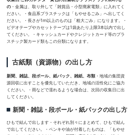
の
・金属は、取り外して「雑貨品・小型廃家電類」に入れてく
ださい。・食品系プラスチックは「もやせるごみ」へ出してく
ださい。・長さが1m以上のものは「粗大ごみ」になります。・
ビデオテープやカセットテープは1袋あたり上限3本以内で出し
てください。・キャッシュカードやクレジットカード等のプラ
スチック製カード類もこの分類になります。
古紙類（資源物）の出し方
新聞、雑誌、段ボール、紙パック、雑紙、布類
・地域の集団資
源回収に出すことを優先していただき、地域の活性化にご協力
ください。・雨などで濡れるような場合は、次回の収集日に出
してください。
新聞・雑誌・段ボール・紙パックの出し方
ひもで結んで出します・それぞれ別々にまとめて、ひもで結ん
で出してください。・ペンキや油が付着したものは、「もやせ