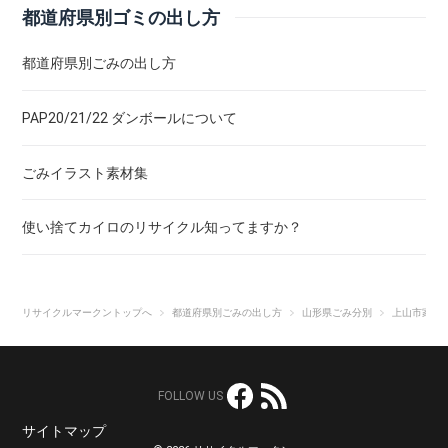
都道府県別ゴミの出し方
都道府県別ごみの出し方
PAP20/21/22 ダンボールについて
ごみイラスト素材集
使い捨てカイロのリサイクル知ってますか？
リサイクルマークントップへ
都道府県別ごみの出し方
山形県ごみ分別
上山市家庭
FOLLOW US
サイトマップ