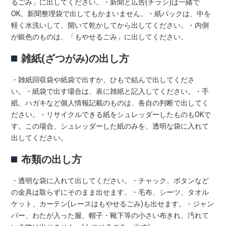
るごみ」に出してください。・新聞と広告(チラシ)は一緒で
OK。新聞整理袋で出してもかまいません。・紙パックは、中を
軽く水洗いして、開いて乾かしてから出してください。・内側
が銀色のものは、「もやせるごみ」に出してください。
雑紙(ざつがみ)の出し方
・雑紙回収袋や紙袋で出すか、ひもで結んで出してくださ
い。・紙袋で出す場合は、表に雑紙と記入してください。・手
紙、ハガキなど個人情報記載のものは、各自の判断で出してく
ださい。・リサイクルできる紙をシュレッダーしたものもOKで
す。この場合、シュレッダーした紙のみを、透明な袋に入れて
出してください。
布類の出し方
・透明な袋に入れて出してください。・チャック、ボタンなど
の金具は取らずにそのまま出せます。・毛布、シーツ、タオル
ケット、カーテン(レースはもやせるごみ)も出せます。・ジャン
パー、わたが入った服、帽子・靴下等の小さい布きれ、汚れて