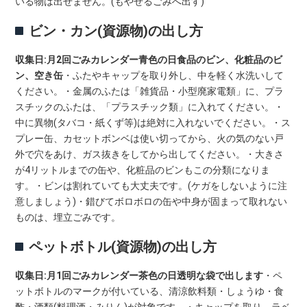
いる物は出せません。(もやせるごみへ出す)
ビン・カン(資源物)の出し方
収集日:月2回ごみカレンダー青色の日
食品のビン、化粧品のビ
ン、空き缶
・ふたやキャップを取り外し、中を軽く水洗いして
ください。・金属のふたは「雑貨品・小型廃家電類」に、プラ
スチックのふたは、「プラスチック類」に入れてください。・
中に異物(タバコ・紙くず等)は絶対に入れないでください。・ス
プレー缶、カセットボンベは使い切ってから、火の気のない戸
外で穴をあけ、ガス抜きをしてから出してください。・大きさ
が4リットルまでの缶や、化粧品のビンもこの分類になりま
す。・ビンは割れていても大丈夫です。(ケガをしないように注
意しましょう)・錯びてボロボロの缶や中身が固まって取れない
ものは、埋立ごみです。
ペットボトル(資源物)の出し方
収集日:月1回ごみカレンダー茶色の日
透明な袋で出します
・ペ
ットボトルのマークが付いている、清涼飲料類・しょうゆ・食
酢・酒類(料理酒・みりん)が対象です。・キャップを取り、ラベ