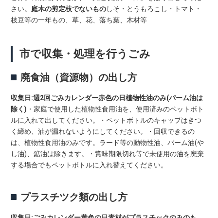
さい。
庭木の剪定枝でないもの
しそ・とうもろこし・トマト・
枝豆等の一年もの、草、花、落ち葉、木材等
市で収集・処理を行うごみ
廃食油（資源物）の出し方
収集日:週2回ごみカレンダー赤色の日
植物性油のみ(パーム油は
除く)
・家庭で使用した植物性食用油を、使用済みのペットボト
ルに入れて出してください。・ペットボトルのキャップはきつ
く締め、油が漏れないようにしてください。・回収できるの
は、植物性食用油のみです。ラード等の動物性油、パーム油(や
し油)、鉱油は除きます。・賞味期限切れ等で未使用の油を廃棄
する場合でもペットボトルに入れ替えてください。
プラスチツク類の出し方
収集日:ごみカレンダー黄色の日
素材がプラスチックのみのも