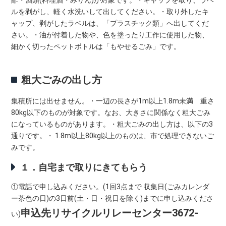
ルを剥がし、軽く水洗いして出してください。・取り外したキ
ャップ、剥がしたラベルは、「プラスチック類」へ出してくだ
さい。・油が付着した物や、色を塗ったり工作に使用した物、
細かく切ったペットボトルは「もやせるごみ」です。
粗大ごみの出し方
集積所には出せません。・一辺の長さが1m以上1.8m未満 重さ
80kg以下のものが対象です。なお、大きさに関係なく粗大ごみ
になっているものがあります。・粗大ごみの出し方は、以下の3
通りです。・ 1.8m以上80kg以上のものは、市で処理できないご
みです。
１．自宅まで取りにきてもらう
①電話で申し込みください。(1回3点まで 収集日(ごみカレンダ
ー茶色の日)の3日前(土・日・祝日を除く)までに申し込みくださ
申込先
リサイクルリレーセンター
3672-
い)