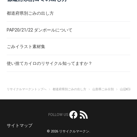
都道府県別ごみの出し方
PAP20/21/22 ダンボールについて
ごみイラスト素材集
使い捨てカイロのリサイクル知ってますか？
リサイクルマークントップへ
都道府県別ごみの出し方
山形県ごみ分別
山辺町家庭
FOLLOW US
サイトマップ
© 2026 リサイクルマークン.