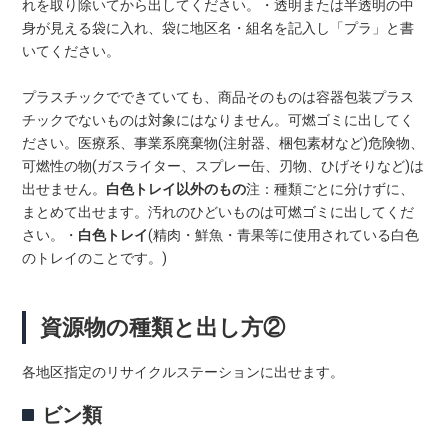
れを取り除いてから出してください。・透明または半透明の中
身が見える袋に入れ、袋に地区名・組名を記入し「プラ」と書
いてください。
プラスチックでできていても、商品そのものは容器包装プラス
チックでないものは対象にはなりません。可燃ゴミに出してく
ださい。医療系、事業系廃棄物(注射器、梱包素材など)危険物、
可燃性の物(ガスライター、スプレー缶、刃物、ひげそりなど)は
出せません。
白色トレイ以外のもの
注：種類ごとに分けずに、
まとめて出せます。汚れのひどいものは可燃ゴミに出してくだ
さい。・
白色トレイ
(精肉・鮮魚・青果等に使用されている白色
のトレイのことです。)
資源物の種類と出し方②
各地区指定のリサイクルステーションに出せます。
ビン類