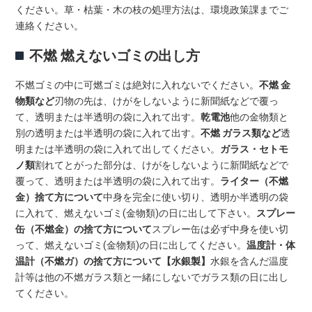
ください。草・枯葉・木の枝の処理方法は、環境政策課までご
連絡ください。
不燃 燃えないゴミの出し方
不燃ゴミの中に可燃ゴミは絶対に入れないでください。
不燃 金
物類など
刃物の先は、けがをしないように新聞紙などで覆っ
て、透明または半透明の袋に入れて出す。
乾電池
他の金物類と
別の透明または半透明の袋に入れて出す。
不燃 ガラス類など
透
明または半透明の袋に入れて出してください。
ガラス・セトモ
ノ類
割れてとがった部分は、けがをしないように新聞紙などで
覆って、透明または半透明の袋に入れて出す。
ライター（不燃
金）捨て方について
中身を完全に使い切り、透明か半透明の袋
に入れて、燃えないゴミ(金物類)の日に出して下さい。
スプレー
缶（不燃金）の捨て方について
スプレー缶は必ず中身を使い切
って、燃えないゴミ(金物類)の日に出してください。
温度計・体
温計（不燃ガ）の捨て方について【水銀製】
水銀を含んだ温度
計等は他の不燃ガラス類と一緒にしないでガラス類の日に出し
てください。